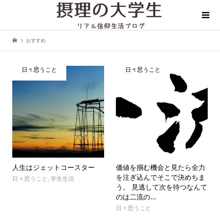
おすすめ
日々思うこと
日々思うこと
人生はジェットコースター
価値を掴む機会と見たら全力
を注ぎ込んでそこで決めちま
日々思うこと
,
学生生活
う。 見逃して次を待つなんて
のは二流の...
日々思うこと