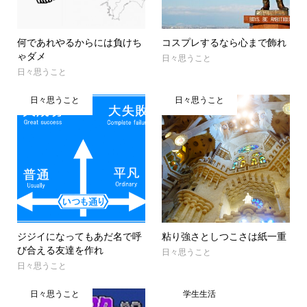
何であれやるからには負けち
コスプレするなら心まで飾れ
ゃダメ
日々思うこと
日々思うこと
日々思うこと
日々思うこと
ジジイになってもあだ名で呼
粘り強さとしつこさは紙一重
び合える友達を作れ
日々思うこと
日々思うこと
日々思うこと
学生生活