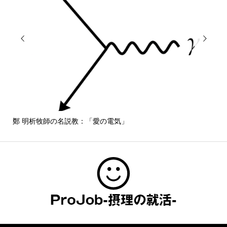


鄭 明析牧師の名説教：「愛の電気」
しば