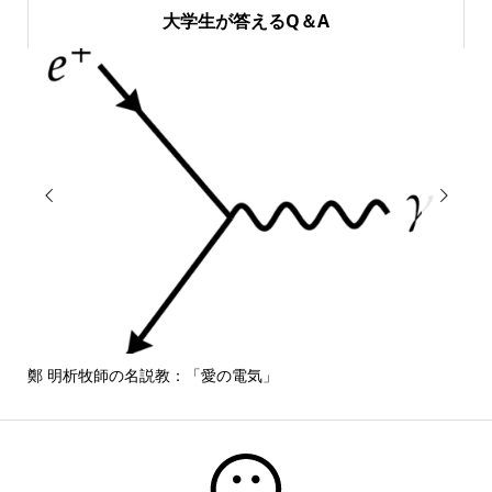
大学生が答えるQ＆A


鄭 明析牧師の名説教：「愛の電気」
しば