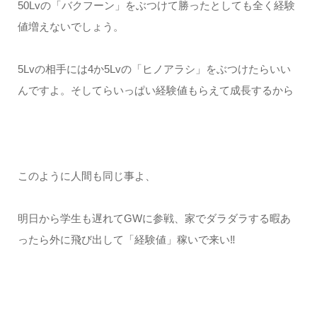
50Lvの「バクフーン」をぶつけて勝ったとしても全く経験
値増えないでしょう。
5Lvの相手には4か5Lvの「ヒノアラシ」をぶつけたらいい
んですよ。そしてらいっぱい経験値もらえて成長するから
このように人間も同じ事よ、
明日から学生も遅れてGWに参戦、家でダラダラする暇あ
ったら外に飛び出して「経験値」稼いで来い‼︎