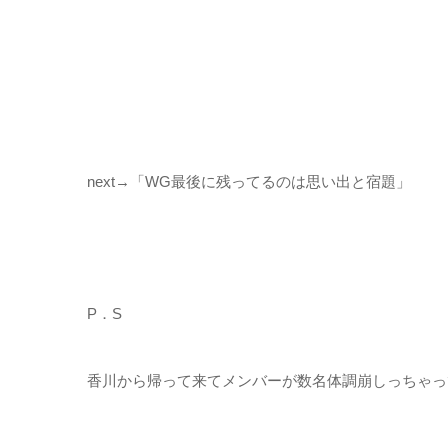
next→「WG最後に残ってるのは思い出と宿題」
P．S
香川から帰って来てメンバーが数名体調崩しっちゃっ