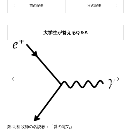
大学生が答えるQ＆A


鄭 明析牧師の名説教：「愛の電気」
しば