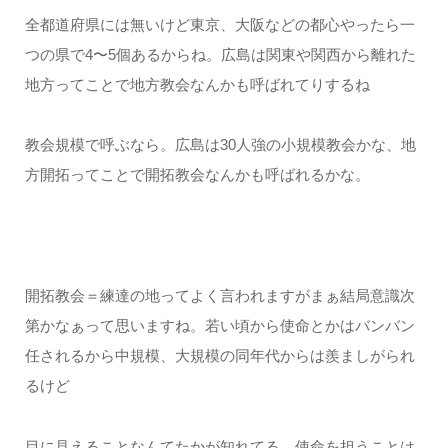
全都道府県には無いけど東京、大阪などの都心やったら一
つの県で4〜5個あるからね。広島は関東や関西から離れた
地方ってことで地方教会なんかも呼ばれてりするね
教会規模で呼ぶなら。広島は30人強の小規模教会かな、地
方開拓ってことで開拓教会なんかも呼ばれるかな。
開拓教会＝練達の地ってよく言われますがまぁ結局意識次
第かなぁって思いますね。若い頃から使命とかはバンバン
任されるから中規模、大規模の同年代からは羨ましがられ
るけど
目に見えることなんてたかが知れてる。使命を担うことは