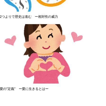
2つよりで歴史は進む ー相対性の威力
愛の”定義” ー愛に生きるとはー