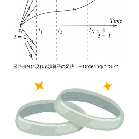
経路積分に現れる演算子の足跡 ーOrderingについて