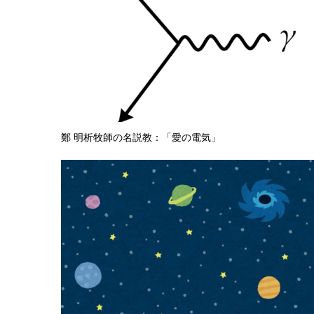
鄭 明析牧師の名説教：「愛の電気」