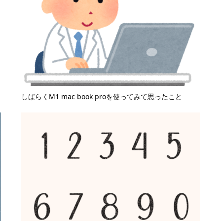
しばらくM1 mac book proを使ってみて思ったこと