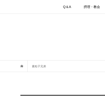
Q＆A
摂理・教会
素粒子兄弟