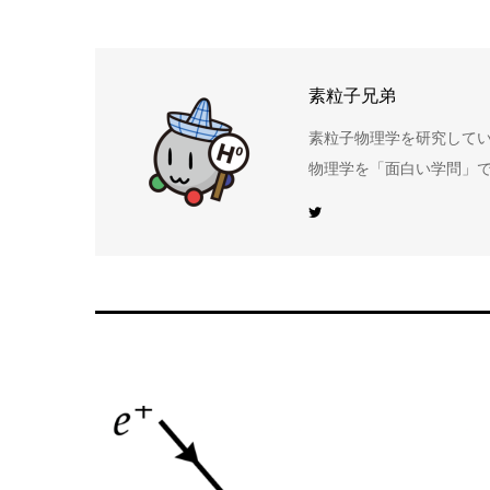
素粒子兄弟
素粒子物理学を研究して
物理学を「面白い学問」