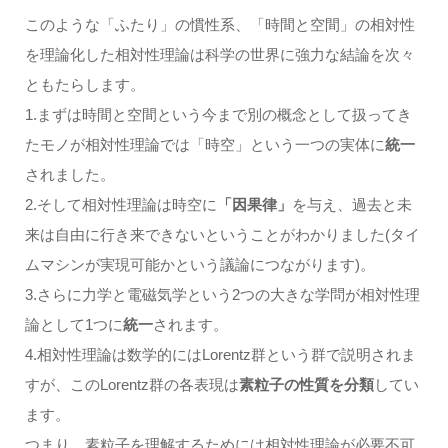
このような「ふたり」の慣性系、「時間と空間」の相対性
を理論化した相対性理論は科学の世界に強力な結論を次々
ともたらします。
1.まずは時間と空間という今まで別の概念として扱ってき
たモノが相対性理論では「時空」という一つの実体に
統一
されました。
2.そして相対性理論は時空に
「因果律」
を与え、過去と未
来は自由に行き来できないということがわかりました(タイ
ムマシンが実現可能かという議論につながります)。
3.さらに力学と電磁気学という2つの大きな学問が相対性理
論として1つに
統一
されます。
4.相対性理論は数学的にはLorentz群という群で説明されま
すが、このLorentz群の各表現は
素粒子の性質を分類
してい
ます。
つまり、素粒子を理解するためには相対性理論が必要不可