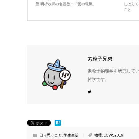
鄭 明析牧師の名説教：「愛の電気」
しばらくM
こと
素粒子兄弟
素粒子物理学を研究して
哲学です。
日々思うこと
,
学生生活
物理
,
LCWS2019