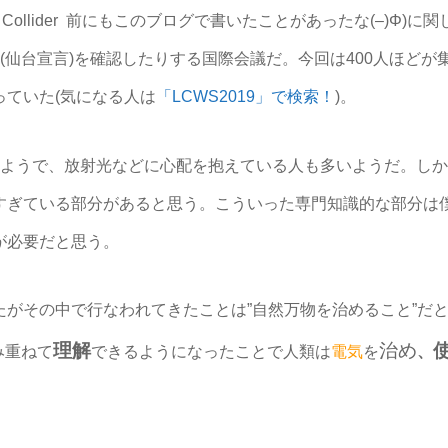
al Linear Collider 前にもこのブログで書いたことがあった
勢(仙台宣言)を確認したりする国際会議だ。今回は400人ほど
ていた(気になる人は
「LCWS2019」で検索！
)。
るようで、放射光などに心配を抱えている人も多いようだ。し
すぎている部分があると思う。こういった専門知識的な部分は
が必要だと思う。
たがその中で行なわれてきたことは”自然万物を治めること”だ
理解
治め
み重ねて
できるようになったことで人類は
電気
を
、