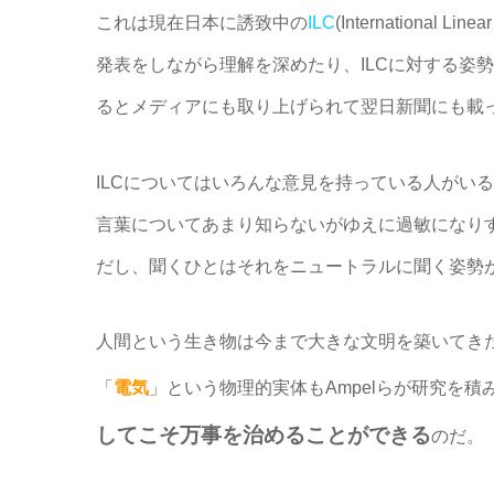
これは現在日本に誘致中の
ILC
(Internation
発表をしながら理解を深めたり、ILCに対する姿
るとメディアにも取り上げられて翌日新聞にも載っ
ILCについてはいろんな意見を持っている人がい
言葉についてあまり知らないがゆえに過敏になり
だし、聞くひとはそれをニュートラルに聞く姿勢
人間という生き物は今まで大きな文明を築いてき
「
電気
」という物理的実体もAmpelらが研究を積
してこそ万事を治めることができる
のだ。