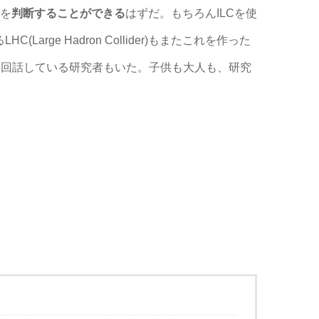
を
判断することができる
はずだ。もちろんILCを使
る
LHC(Large Hadron Collider)もまたこれを作った
今回話している研究者もいた。子供も大人も、研究