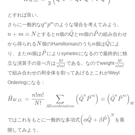
.
.
W
O
3
とすれば良い。
n
m
さらに一般的な
q
p
のような場合を考えてみよう。
^
^
+
≡
n
m
N
とすると
n
個の
Q
と
m
個の
P
の組み合わせ
^
から得られる
N
個のHamiltonianのうち
n
個は
Q
によ
^
り、また
m
個は
P
によりsymetricになるので最終的に独
!
!
N
N
立な演算子の並べ方は
である。なのでweight
!
!
!
!
n
m
n
m
で組み合わせの和全体を割ってあげるとこれがWeyl
Orderingになる：
!
!
n
m
∑
(
)
(
)
n
n
^
^
m
m
^
^
^
=
≡
H
Q
P
Q
P
.
.
W
O
!
N
W
A
l
l
c
o
m
b
i
n
a
t
i
o
n
N
(
)
^
^
+
ではこれをもとに一般的な多項式
α
Q
β
P
を展
開してみよう。