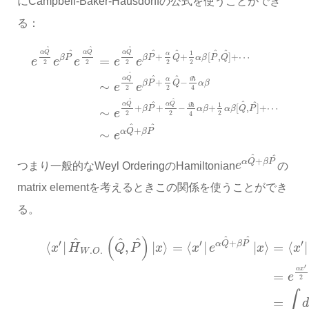
にCampbell-Baker-Hausdorffの公式を使うことができ
る：
^
^
^
^
^
^
^
^
1
α
Q
α
Q
α
Q
α
+
+
[
,
]
+
⋯
β
P
Q
α
β
P
Q
β
P
=
e
e
e
e
e
2
2
2
2
2
^
^
^
ℏ
α
Q
i
α
+
−
β
P
Q
α
β
∼
e
e
2
2
4
^
^
^
^
^
ℏ
1
α
Q
α
Q
i
+
+
−
+
[
,
]
+
⋯
β
P
α
β
α
β
Q
P
∼
e
2
2
2
4
^
^
+
α
Q
β
P
∼
e
^
^
+
α
Q
β
P
つまり一般的なWeyl OrderingのHamiltonian
e
の
matrix elementを考えるときこの関係を使うことができ
る。
(
)
^
^
^
^
^
′
′
+
′
α
Q
β
P
⟨
|
,
|
⟩
=
⟨
|
|
⟩
=
⟨
|
x
H
Q
P
x
x
e
x
x
.
.
W
O
′
α
x
=
e
2
∫
=