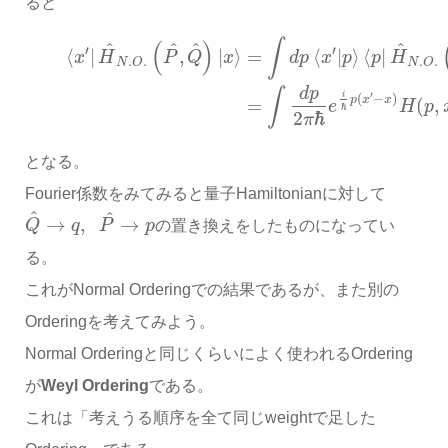
ると
∫
(
)
^
^
^
^
′
′
⟨
|
,
|
⟩
=
⟨
|
⟩
⟨
|
x
H
P
Q
x
d
p
x
p
p
H
.
.
.
.
N
O
N
O
d
p
∫
′
i
(
−
)
p
x
x
=
(
,
e
H
p
ℏ
2
ℏ
π
となる。
Fourier係数をみてみると量子Hamiltonianに対して
^
^
→
,
→
Q
q
P
p
の置き換えをしたものになってい
る。
これがNormal Orderingでの結果であるが、また別の
Orderingを考えてみよう。
Normal Orderingと同じくらいによく使われるOrdering
が
Weyl Ordering
である。
これは「考えうる順序を全て同じweightで足した