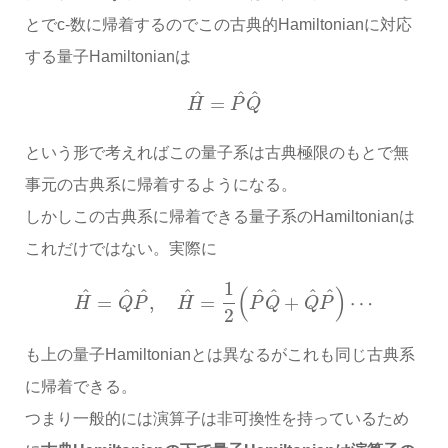
とでc-数に帰着するのでこの古典的Hamiltonianに対応
する量子Hamiltonianは
^
^
^
=
H
P
Q
という形で考えればこの量子系は古典極限のもとで無
事元の古典系に帰着するようになる。
しかしこの古典系に帰着できる量子系のHamiltonianは
これだけではない。実際に
1
(
)
^
^
^
^
^
^
^
^
=
,
=
+
⋯
H
Q
P
H
P
Q
Q
P
2
も上の量子Hamiltonianとは異なるがこれも同じ古典系
に帰着できる。
つまり一般的には演算子は非可換性を持っているため