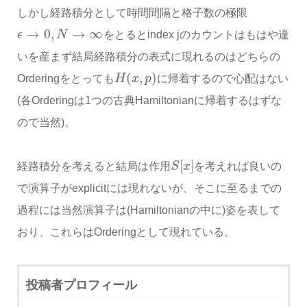
しかし経路積分として時間間隔と格子数の極限
→
0
,
→
∞
ϵ
N
をとるとindex jのカウントはもはや違
いを産まず結局経路積分の表式に現れるのはどちらの
(
,
)
Orderingをとっても
H
x
p
に帰着するので心配はない
(各Orderingは1つの古典Hamiltonianに帰着するはずな
ので当然)。
[
]
経路積分を考えると結局は作用
S
x
を考えれば良いの
で演算子がexplicitには現れないが、そこに至るまでの
過程には当然演算子は(Hamiltonianの中に)姿を表して
おり、これらはOrderingとして現れている。
投稿者プロフィール