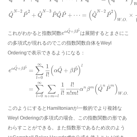
(
)
−
2
−
3
−
2
2
2
N
N
N
^
^
^
^
^
^
^
^
+
+
⋯
=
×
Q
P
Q
P
Q
P
Q
P
.
.
W
O
^
^
+
α
Q
β
P
これがわかると指数関数
e
は展開するとまさにこ
の多項式が現れるのでこの指数関数自体をWeyl
Orderingで表示できるようになる：
∞
1
l
∑
(
)
^
^
^
^
+
α
Q
β
P
=
+
e
α
Q
β
P
!
l
=
0
l
∞
1
!
l
∑
∑
(
)
n
^
m
^
n
m
=
α
β
Q
P
!
!
!
l
n
m
.
.
W
O
=
0
+
=
l
n
m
l
このようにするとHamiltonianが一般的でより複雑な
Weyl Orderingの多項式の場合、この指数関数の形であ
わらすことができる。また指数形であるため次のよう