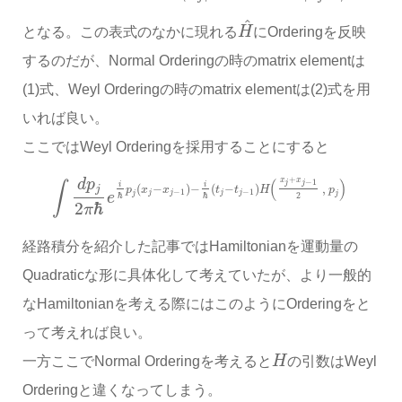
^
となる。この表式のなかに現れる
H
にOrderingを反映
するのだが、Normal Orderingの時のmatrix elementは
(1)式、Weyl Orderingの時のmatrix elementは(2)式を用
いれば良い。
ここではWeyl Orderingを採用することにすると
+
(
)
x
x
d
p
−
1
∫
j
j
i
i
(
−
)
−
(
−
)
,
j
p
x
x
t
t
H
p
−
1
−
1
j
j
j
j
j
j
e
2
ℏ
ℏ
2
ℏ
π
経路積分を紹介した記事ではHamiltonianを運動量の
Quadraticな形に具体化して考えていたが、より一般的
なHamiltonianを考える際にはこのようにOrderingをと
って考えれば良い。
一方ここでNormal Orderingを考えると
H
の引数はWeyl
Orderingと違くなってしまう。