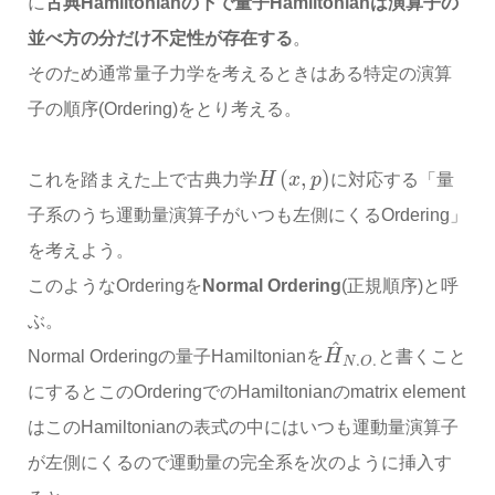
に
古典Hamiltonianの下で量子Hamiltonianは演算子の
並べ方の分だけ不定性が存在する
。
そのため通常量子力学を考えるときはある特定の演算
子の順序(Ordering)をとり考える。
(
,
)
これを踏まえた上で古典力学
H
x
p
に対応する「量
子系のうち運動量演算子がいつも左側にくるOrdering」
を考えよう。
このようなOrderingを
Normal Ordering
(正規順序)と呼
ぶ。
^
Normal Orderingの量子Hamiltonianを
H
と書くこと
.
.
N
O
にするとこのOrderingでのHamiltonianのmatrix element
はこのHamiltonianの表式の中にはいつも運動量演算子
が左側にくるので運動量の完全系を次のように挿入す