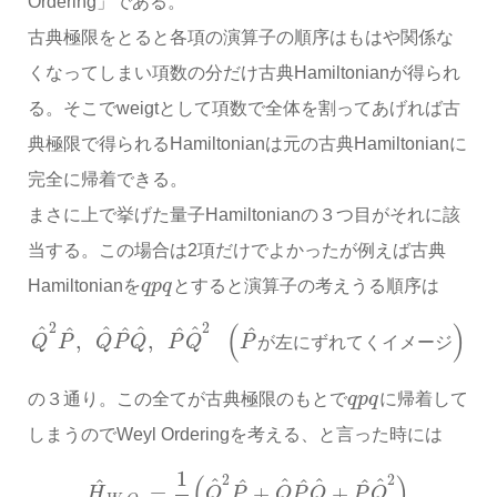
Ordering」である。
古典極限をとると各項の演算子の順序はもはや関係な
くなってしまい項数の分だけ古典Hamiltonianが得られ
る。そこでweigtとして項数で全体を割ってあげれば古
典極限で得られるHamiltonianは元の古典Hamiltonianに
完全に帰着できる。
まさに上で挙げた量子Hamiltonianの３つ目がそれに該
当する。この場合は2項だけでよかったが例えば古典
Hamiltonianを
q
p
q
とすると演算子の考えうる順序は
(
)
2
2
^
^
^
^
^
^
^
^
,
,
Q
P
Q
P
Q
P
Q
P
が
左
に
ず
れ
て
く
イ
メ
ー
ジ
の３通り。この全てが古典極限のもとで
q
p
q
に帰着して
しまうのでWeyl Orderingを考える、と言った時には
1
(
)
2
2
^
^
^
^
^
^
^
^
=
+
+
H
Q
P
Q
P
Q
P
Q