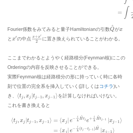
∫
=
^
Fourier係数をみてみると量子Hamiltonianの引数
Q
が
x
′
+
′
x
x
と
x
の中点
に置き換えられていることがわかる。
2
ここまでわかるとようやく経路積分(Feynman核)にこの
Orderingの内容を反映させることができる。
実際Feynman核は経路積分の形に持っていく時に各時
刻で位置の完全系を挿入していく(詳しくは
コチラ
)い
⟨
,
|
,
⟩
き、
t
x
t
x
を計算しなければいけない。
−
1
−
1
j
j
j
j
これを書き換えると
^
^
i
i
−
+
H
t
H
t
⟨
,
|
,
⟩
=
⟨
|
|
⟩
−
1
t
x
t
x
x
e
e
x
j
j
ℏ
ℏ
−
1
−
1
−
1
j
j
j
j
j
j
^
i
−
(
−
)
t
t
H
=
⟨
|
|
⟩
−
1
x
e
x
j
j
ℏ
−
1
j
j