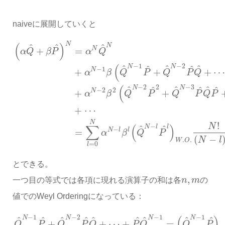
naiveに展開していくと
N
(
)
N
^
^
^
N
+
=
α
Q
β
P
α
Q
(
−
1
−
2
N
N
^
^
^
^
^
−
1
N
+
+
+
α
β
Q
P
Q
P
Q
(
−
2
−
3
2
N
N
^
^
^
^
^
^
−
2
2
N
+
+
α
β
Q
P
Q
P
Q
P
+
⋯
N
!
N
∑
(
)
−
N
l
^
l
^
−
N
l
l
=
α
β
Q
P
(
−
N
l
.
.
W
O
=
0
l
とできる。
,
一つ目の等式では各項に現れる演算子の和は各
n
m
の
値でのWeyl Orderingになっている：
(
)
−
1
−
2
−
1
−
1
N
N
N
N
^
^
^
^
^
^
^
^
^
+
+
⋯
+
=
Q
P
Q
P
Q
P
Q
Q
P