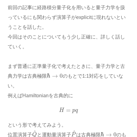
前回の記事に経路積分量子化を用いると量子力学を扱
っているにも関わらず演算子がexplicitに現れないとい
うことを話した。
今回はそのことについてもう少し正確に、詳しく話し
ていく。
まず普通に正準量子化で考えたときに、量子力学と古
ℏ
→
0
典力学は古典極限
のもとで1:1対応をしていな
い。
例えばHamiltonianを古典的に
=
H
p
q
という形で考えてみよう。
^
^
ℏ
→
0
位置演算子
Q
と運動量演算子
P
は古典極限
のも