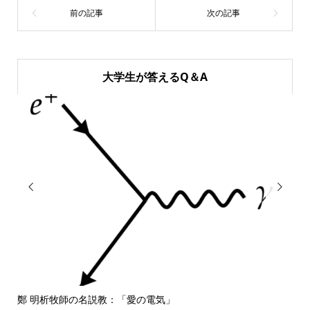
大学生が答えるQ＆A


鄭 明析牧師の名説教：「愛の電気」
しば