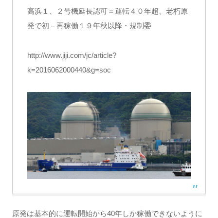
高浜１、２号機延長認可＝運転４０年超、老朽原
発で初－再稼働１９年秋以降・規制委
http://www.jiji.com/jc/article?
k=2016062000440&g=soc
原発は基本的に運転開始から40年しか稼働できないように