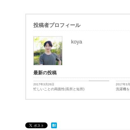
投稿者プロフィール
koya
最新の投稿
日々思うこと
2017年3月26日
2017年3
忙しいことの両面性(長所と短所)
洗濯機を