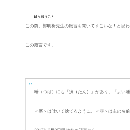
日々思うこと
この前、鄭明析先生の箴言を聞いてすごいな！と思わ
この箴言です。
唾（つば）にも「痰（たん）」があり、「よい唾
＜痰＞は吐いて捨てるように、＜罪＞は主の名前