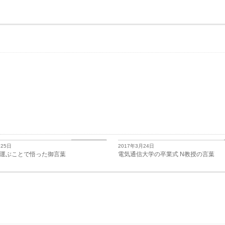
日々思うこと
月25日
2017年3月24日
運ぶことで悟った御言葉
電気通信大学の卒業式 N教授の言葉