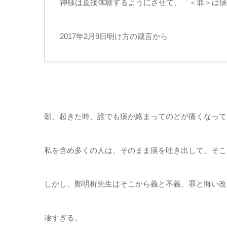
神様は直接体験するようにさせて、「＜罪＞は痰
2017年2月9日明け方の箴言から
朝、起きた時、誰でも痰が絡まってのどが痛くなって
私を含め多くの人は、そのまま痰を吐き出して、そこ
しかし、鄭明析先生はそこから義と不義、罪と悔い改
凄すぎる。