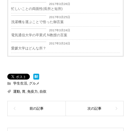
日々思うこと
2017年3月26日
忙しいことの両面性(長所と短所)
日々思うこと
2017年3月25日
洗濯機を運ぶことで悟った御言葉
学生生活
2017年3月24日
電気通信大学の卒業式 N教授の言葉
学生生活
2017年3月24日
愛媛大学はどんな所？
学生生活
,
グルメ
運動
,
胃
,
免疫力
,
自炊