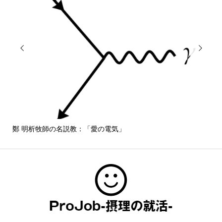


気」
しばらくM1 mac book proを使って