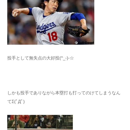
投手として無失点の大好投(^_-)-☆
しかも投手でありながら本塁打も打ってのけてしまうなん
てΣ(ﾟДﾟ)