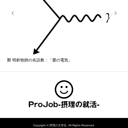


鄭 明析牧師の名説教：「愛の電気」
しば
Copyright ©
摂理の大学生. All Rights Reserved.