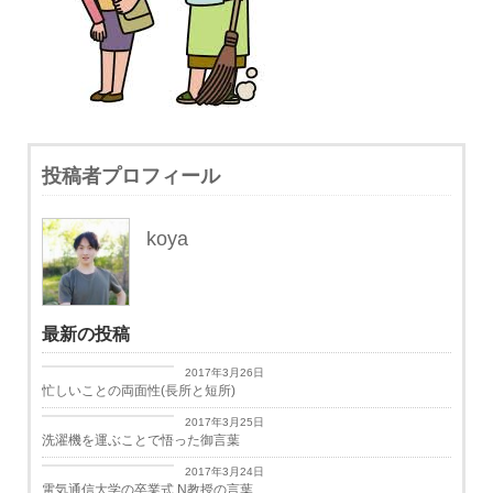
投稿者プロフィール
koya
最新の投稿
日々思うこと
2017年3月26日
忙しいことの両面性(長所と短所)
日々思うこと
2017年3月25日
洗濯機を運ぶことで悟った御言葉
学生生活
2017年3月24日
電気通信大学の卒業式 N教授の言葉