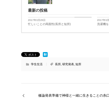
最新の投稿
日々思うこと
2017年3月26日
2017年3
忙しいことの両面性(長所と短所)
洗濯機を
学生生活
長所
,
研究発表
,
短所
修論発表準備で神様と一緒に生きることの糸