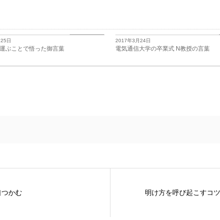
日々思うこと
月25日
2017年3月24日
運ぶことで悟った御言葉
電気通信大学の卒業式 N教授の言葉
口つかむ
明け方を呼び起こすコ