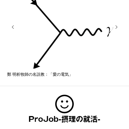


鄭 明析牧師の名説教：「愛の電気」
しば