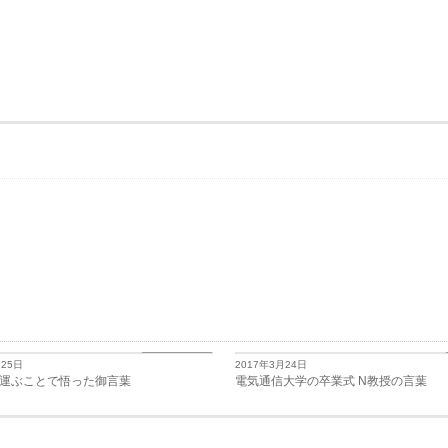
日々思うこと
月25日
2017年3月24日
運ぶことで悟った御言葉
電気通信大学の卒業式 N教授の言葉