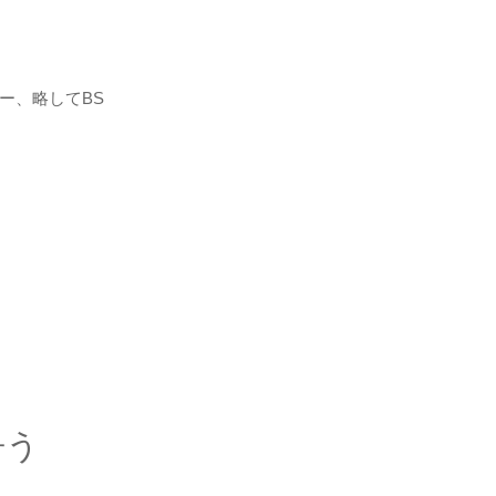
ー、略してBS
争う