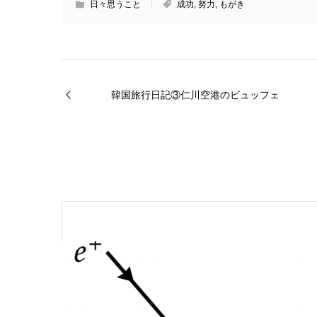
日々思うこと
成功
,
努力
,
もがき
韓国旅行日記③仁川空港のビュッフェ