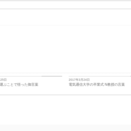
日々思うこと
月25日
2017年3月24日
運ぶことで悟った御言葉
電気通信大学の卒業式 N教授の言葉