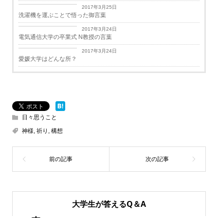
日々思うこと
2017年3月25日
洗濯機を運ぶことで悟った御言葉
学生生活
2017年3月24日
電気通信大学の卒業式 N教授の言葉
学生生活
2017年3月24日
愛媛大学はどんな所？
日々思うこと
神様
,
祈り
,
構想
大学生が答えるQ＆A