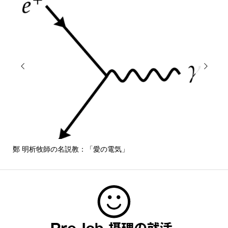


鄭 明析牧師の名説教：「愛の電気」
しば