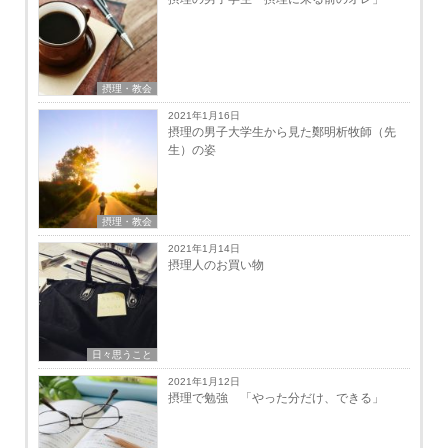
摂理・教会
2021年1月16日
摂理の男子大学生から見た鄭明析牧師（先
生）の姿
摂理・教会
2021年1月14日
摂理人のお買い物
日々思うこと
2021年1月12日
摂理で勉強 「やった分だけ、できる」