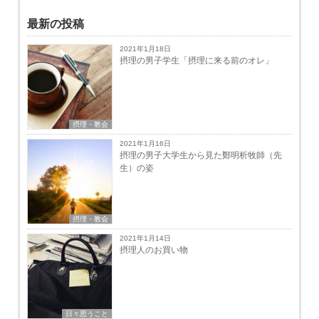
最新の投稿
2021年1月18日
摂理の男子学生「摂理に来る前のオレ」
摂理・教会
2021年1月16日
摂理の男子大学生から見た鄭明析牧師（先
生）の姿
摂理・教会
2021年1月14日
摂理人のお買い物
日々思うこと