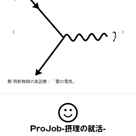


鄭 明析牧師の名説教：「愛の電気」
しば