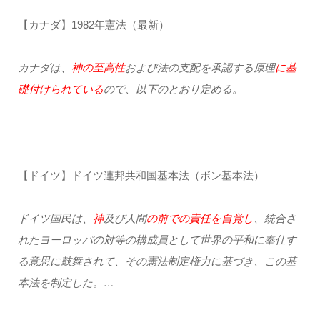
【カナダ】1982年憲法（最新）
カナダは、
神の至高性
および法の支配を承認する原理
に基
礎付けられている
ので、以下のとおり定める。
【ドイツ】ドイツ連邦共和国基本法（ボン基本法）
ドイツ国民は、
神
及び人間
の前での責任を自覚し
、統合さ
れたヨーロッパの対等の構成員として世界の平和に奉仕す
る意思に鼓舞されて、その憲法制定権力に基づき、この基
本法を制定した。…