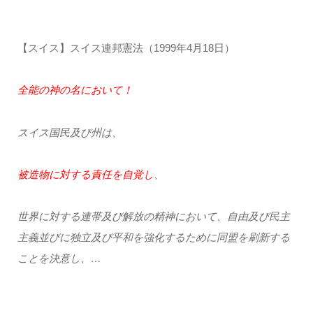
【スイス】スイス連邦憲法（1999年4月18日）
全能の神の名において！
スイス国民及び州は、
被造物に対する責任を自覚し
、
世界に対する連帯及び解放の精神において、自由及び民主
主義並びに独立及び平和を強化するために同盟を刷新する
ことを決意し、…