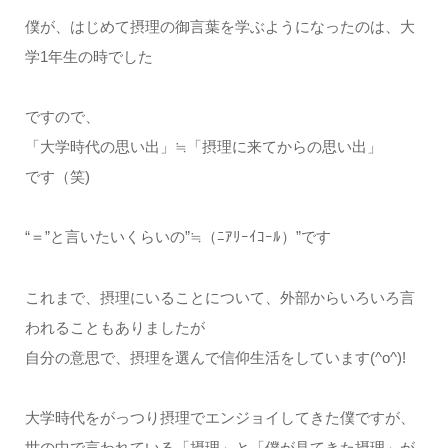
僕が、はじめて摂理の御言葉を学ぶようになったのは、大
学1年生の時でした
ですので、
「大学時代の思い出」≒「摂理に来てからの思い出」
です（笑)
“＝”と言いたいくらいの”≒（ﾆｱﾘｰｲｺｰﾙ）”です
これまで、摂理にいることについて、外部からいろいろ言
われることもありましたが
自分の意思で、摂理を選んで信仰生活をしています(^o^)!
大学時代をがっつり摂理でエンジョイしてきた僕ですが、
世の中で言われている「摂理」と「僕が見てきた摂理」が