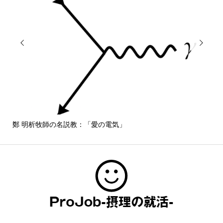


鄭 明析牧師の名説教：「愛の電気」
しば