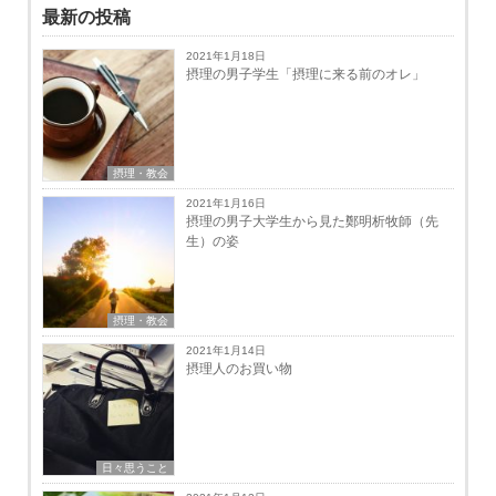
最新の投稿
2021年1月18日
摂理の男子学生「摂理に来る前のオレ」
摂理・教会
2021年1月16日
摂理の男子大学生から見た鄭明析牧師（先
生）の姿
摂理・教会
2021年1月14日
摂理人のお買い物
日々思うこと