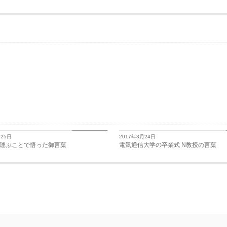
日々思うこと
月25日
2017年3月24日
運ぶことで悟った御言葉
電気通信大学の卒業式 N教授の言葉