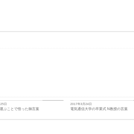
日々思うこと
月25日
2017年3月24日
運ぶことで悟った御言葉
電気通信大学の卒業式 N教授の言葉