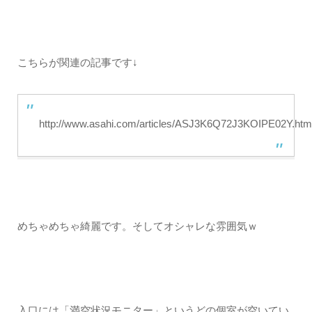
こちらが関連の記事です↓
http://www.asahi.com/articles/ASJ3K6Q72J3KOIPE02Y.htm
めちゃめちゃ綺麗です。そしてオシャレな雰囲気ｗ
入口には「満空状況モニター」というどの個室が空いてい