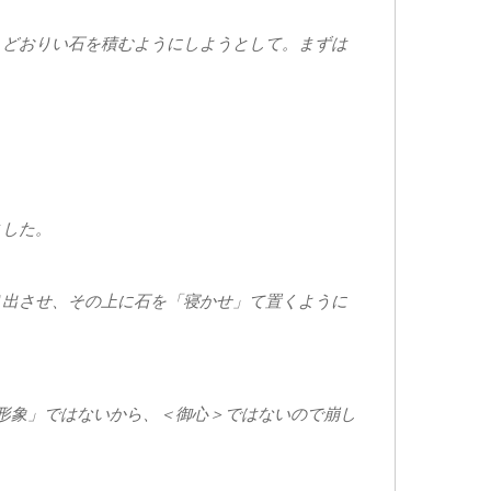
」どおりい石を積むようにしようとして。まずは
ました。
り出させ、その上に石を「寝かせ」て置くように
形象」ではないから、＜御心＞ではないので崩し