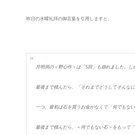
昨日の水曜礼拝の御言葉を引用しますと、
月明洞の＜野心作＞は「5回」も崩れました。し
最後まで積んだら、「それまでどうしてそんなに
一つ、最初は石を買うお金がなくて「何でもない
最後まで積んだら、＜何でもない石＞をもって「