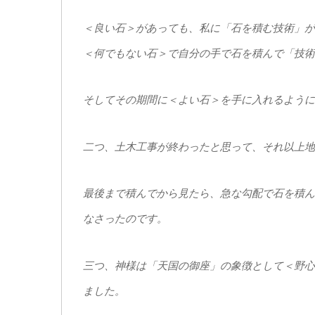
＜良い石＞があっても、私に「石を積む技術」が
＜何でもない石＞で自分の手で石を積んで「技術
そしてその期間に＜よい石＞を手に入れるように
二つ、土木工事が終わったと思って、それ以上地
最後まで積んでから見たら、急な勾配で石を積ん
なさったのです。
三つ、神様は「天国の御座」の象徴として＜野心
ました。