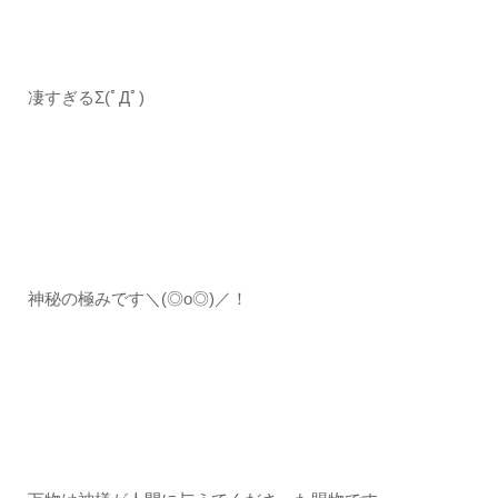
凄すぎるΣ(ﾟДﾟ)
神秘の極みです＼(◎o◎)／！