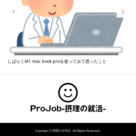


しばらくM1 mac book proを使ってみて思ったこと
「
Copyright ©
摂理の大学生. All Rights Reserved.