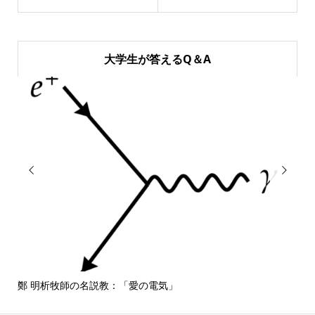
大学生が答えるQ＆A


鄭 明析牧師の名説教：「愛の電気」
しば