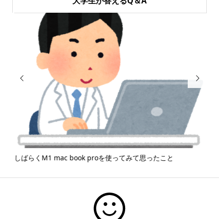
大学生が答えるQ＆A


しばらくM1 mac book proを使ってみて思ったこと
「