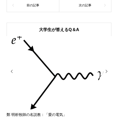
大学生が答えるQ＆A


鄭 明析牧師の名説教：「愛の電気」
しば