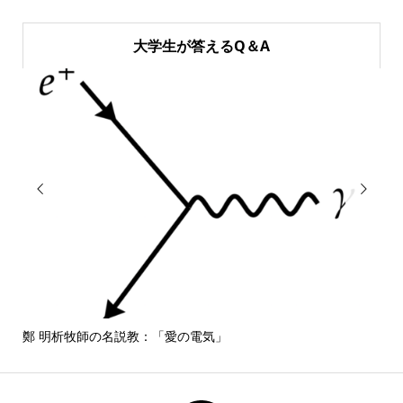
大学生が答えるQ＆A


鄭 明析牧師の名説教：「愛の電気」
しば