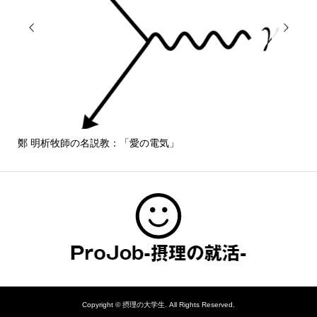


鄭 明析牧師の名説教：「愛の電気」
しば
Copyright ©
摂理の大学生. All Rights Reserved.