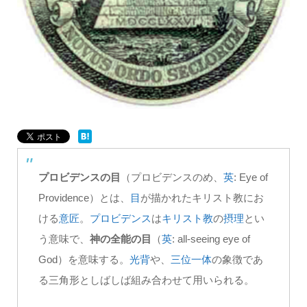
プロビデンスの目
（プロビデンスのめ、
英
:
Eye of
Providence
）とは、
目
が描かれたキリスト教にお
ける
意匠
。
プロビデンス
は
キリスト教
の
摂理
とい
う意味で、
神の全能の目
（
英
:
all-seeing eye of
God
）を意味する。
光背
や、
三位一体
の象徴であ
る三角形としばしば組み合わせて用いられる。