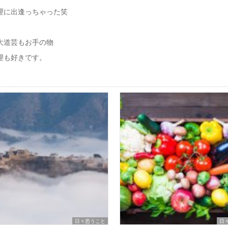
理に出逢っちゃった笑
大道芸もお手の物
理も好きです。
日々思うこと
日