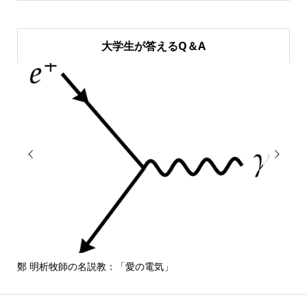
大学生が答えるQ＆A


鄭 明析牧師の名説教：「愛の電気」
しば