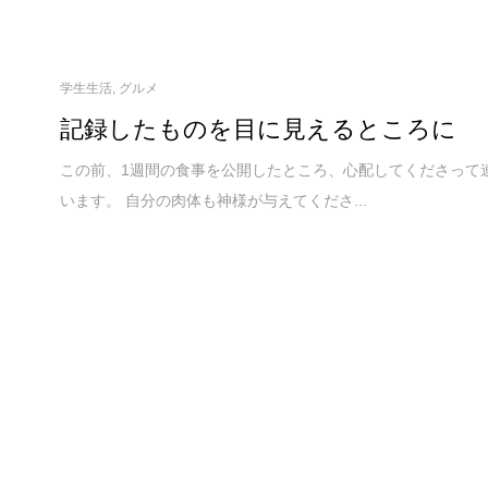
学生生活
,
グルメ
記録したものを目に見えるところに
この前、1週間の食事を公開したところ、心配してくださって
います。 自分の肉体も神様が与えてくださ...