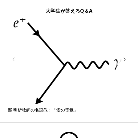
大学生が答えるQ＆A


鄭 明析牧師の名説教：「愛の電気」
しば