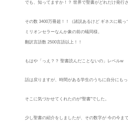
でも、知ってますか！？ 世界で聖書がどれだけ発行
その数 3400万冊超！！（諸説あるけど ギネスに載
ミリオンセラーなんか象の前の蟻同様。
翻訳言語数 2500言語以上！！
もはや「っえ？？ 聖書読んだことないの」レベルw
話は戻りますが、時間がある学生のうちに自分にもっ
そこに気づかせてくれたのが“聖書”でした。
少し聖書の紹介をしましたが、その数字が 今の今ま