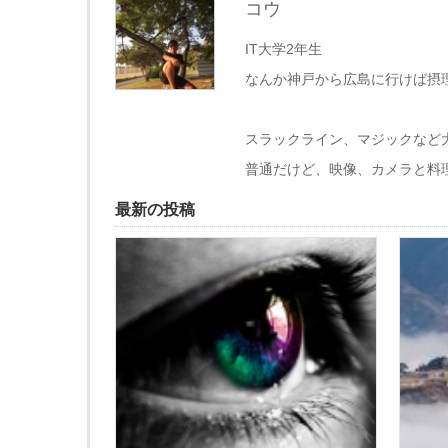
コウ
IT大学2年生
なんか神戸から広島に行けば摂
スラックライン、マジックなど
普通だけど、映像、カメラと料
最新の投稿