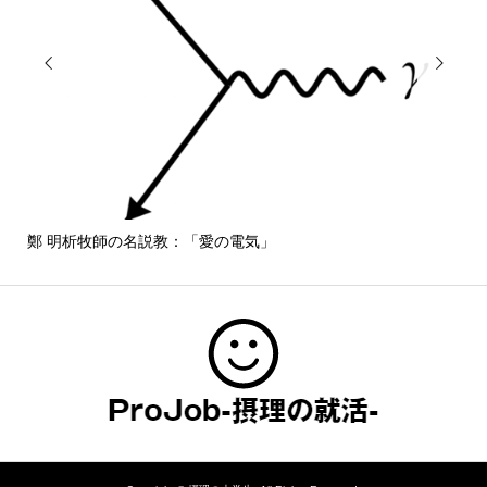


鄭 明析牧師の名説教：「愛の電気」
しば