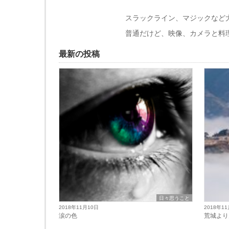
スラックライン、マジックなど
普通だけど、映像、カメラと料
最新の投稿
日々思うこと
2018年11月10日
2018年1
涙の色
荒城より