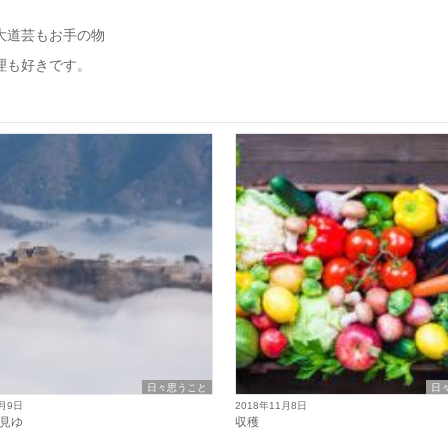
大道芸もお手の物
理も好きです。
日々思うこと
日
1月9日
2018年11月8日
見ゆ
収穫