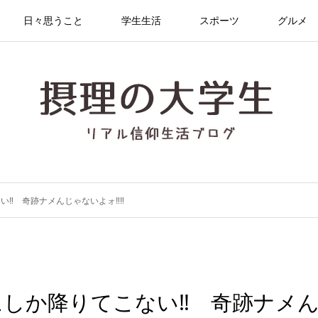
日々思うこと
学生生活
スポーツ
グルメ
︎ 奇跡ナメんじゃないよォ‼︎‼︎
か降りてこない‼︎ 奇跡ナメんじ