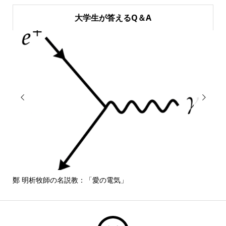
大学生が答えるQ＆A


鄭 明析牧師の名説教：「愛の電気」
しば