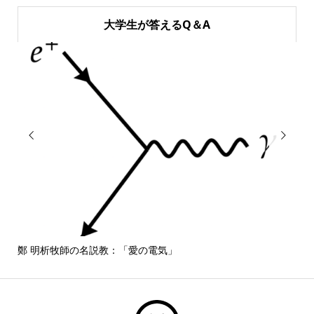
大学生が答えるQ＆A


鄭 明析牧師の名説教：「愛の電気」
しば