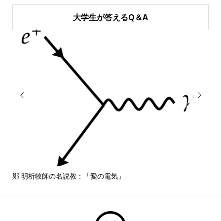
大学生が答えるQ＆A


鄭 明析牧師の名説教：「愛の電気」
しば