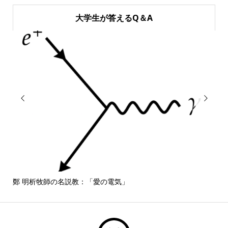
大学生が答えるQ＆A


鄭 明析牧師の名説教：「愛の電気」
しば