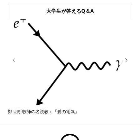
大学生が答えるQ＆A


鄭 明析牧師の名説教：「愛の電気」
しば